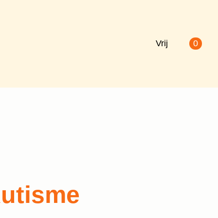
Vrij
0
Autisme