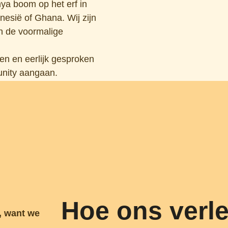
ya boom op het erf in
esië of Ghana. Wij zijn
n de voormalige
n en eerlijk gesproken
nity aangaan.
 vieren en verbroederen.
Hoe ons verl
, want we