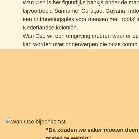
Wan Oso is het figuurlijke bankje onder de man
bijvoorbeeld Suriname, Curaçao, Guyana, Indon
een ontmoetingsplek voor mensen met ‘roots’ i
Nederlandse koloniën.
Wan Oso wil een omgeving creëren waar er ope
kan worden over onderwerpen die onze commu
De kernpunten van Wan Oso zijn: delen, helen,
Bekijk onze agenda
“Dit zouden we vaker moeten doen
praten te weinig”.