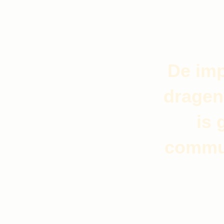
De imp
dragen
is 
commun