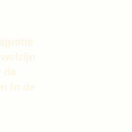
igratie
welzijn
Wij zijn van e
r de
het land van 
n in de