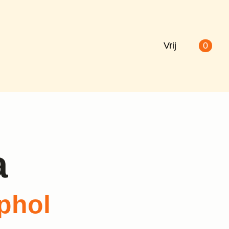
Vrij
0
a
phol